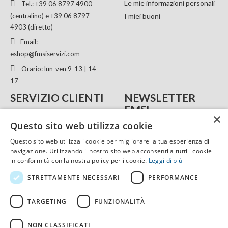
Le mie informazioni personali
Tel.: +39 06 8797 4900
(centralino) e +39 06 8797
I miei buoni
4903 (diretto)
Email:
eshop@fmsiservizi.com
Orario: lun-ven 9-13 | 14-
17
SERVIZIO CLIENTI
NEWSLETTER
FMSI
×
FMSI website
Questo sito web utilizza cookie
Inserisci la tua email per ricevere
Mappa del sito
Questo sito web utilizza i cookie per migliorare la tua esperienza di
la nostra newsletter
Condizioni generali di vendita
navigazione. Utilizzando il nostro sito web acconsenti a tutti i cookie
Spedizione
in conformità con la nostra policy per i cookie.
Leggi di più
Ordini e pagamenti
STRETTAMENTE NECESSARI
PERFORMANCE
Autorizzo al trattamento dei miei
dati personali.
TARGETING
FUNZIONALITÀ
Iscriviti
NON CLASSIFICATI