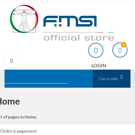
0
LOGIN
Home
st of pages in Home:
Ordini & pagamenti